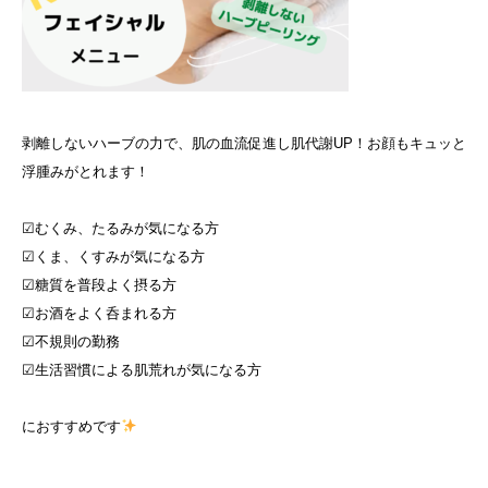
⁡剥離しないハーブの力で、肌の血流促進し肌代謝UP！お顔もキュッと
浮腫みがとれます！⁡
☑むくみ、たるみが気になる方⁡
☑くま、くすみが気になる方⁡
☑糖質を普段よく摂る方⁡
☑お酒をよく呑まれる方⁡
☑不規則の勤務⁡
☑生活習慣による肌荒れが気になる方⁡
におすすめです