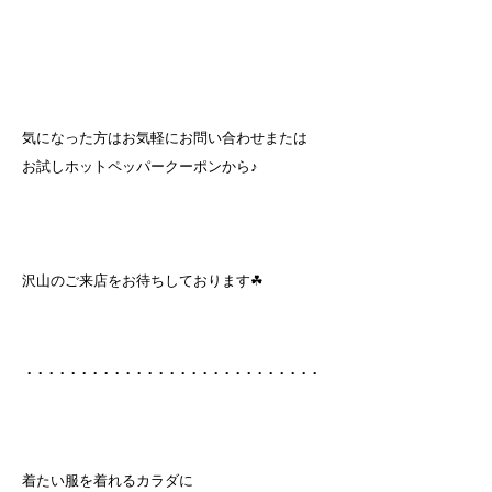
気になった方はお気軽にお問い合わせまたは⁡
お試しホットペッパークーポンから♪⁡
沢山のご来店をお待ちしております☘︎⁡
⢀⢀⢀⢀⢀⢀⢀⢀⢀⢀⢀⢀⢀⢀⢀⢀⢀⢀⢀⢀⢀⢀⢀⢀⢀⢀⢀⁡
着たい服を着れるカラダに⁡