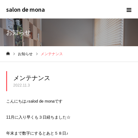
salon de mona
お知らせ
お知らせ
メンテナンス
ホーム
メンテナンス
2022.11.3
こんにちは♪salod de monaです
11月に入り早くも３日経ちました☆
年末まで数字にするとあと５８日♪